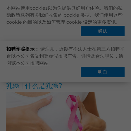
本网站使用cookies以为你提供良好用户体验。我们的
私
隐政策
载列有关我们收集的 cookie 类型、我们使用这些
主页
cookie 的目的以及如何管理 cookie 设定的更多资讯。
主页
健康資訊
健康專題
乳癌 | 什么是乳癌?
关于卓健
确认
热门话题
健康资讯
招聘诈骗提示
：
请注意，近期有不法人士在第三方招聘平
卓健服务
台以本公司名义刊登虚假招聘广告。详情及合法职位，请
卓健手机App
浏览
本公司招聘网站
。
概览
常见问题
卓健eShop
明白
企业客户登入
乳癌 | 什么是乳癌?
最新资讯
联络我们
搜寻医疗服务
登记 / 登入
立即预约