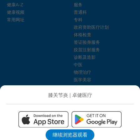
健康A-Z
服务
健康视频
普通科
常用网址
专科
政府资助医疗计划
体格检查
签证验身服务
疫苗注射服务
诊断及造影
中医
物理治疗
医学美容
心理健康
卓健护理介绍所
膝关节炎 | 卓健医疗
饮食治疗
健康生活计划
私隐政策
条款及细则
电子健康纪录系统须知
网站地图
无
障碍浏览指引
继续浏览器观看
©版权所有 卓健医疗服务有限公司 2026。不得转载。