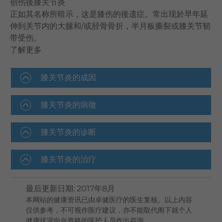
创伤後膝关节炎
正如其名称所暗示，这是膝伤的後遗症。常出现於早年延
伸到关节内的大腿和/或胫骨骨折，半月板撕裂或膝关节韧
带受伤。
了解更多
膝关节炎的成因
膝关节炎的病徵
膝关节炎的诊断
膝关节炎的治疗
最后更新日期
:
2017年8月
本网站的健康资讯已由卓健医疗的医生复核。以上内容
仅供参考，不可视作医疗建议，亦不能取代阁下就个人
健康状况向合资格的医护人员作出咨询。