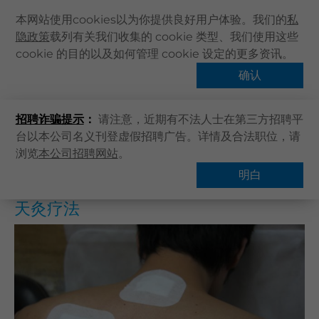
本网站使用cookies以为你提供良好用户体验。我们的
私
隐政策
载列有关我们收集的 cookie 类型、我们使用这些
主页
cookie 的目的以及如何管理 cookie 设定的更多资讯。
主页
健康資訊
健康專題
天灸疗法
关于卓健
确认
热门话题
健康资讯
招聘诈骗提示
：
请注意，近期有不法人士在第三方招聘平
卓健服务
台以本公司名义刊登虚假招聘广告。详情及合法职位，请
卓健手机App
浏览
本公司招聘网站
。
概览
常见问题
卓健eShop
明白
企业客户登入
天灸疗法
最新资讯
联络我们
搜寻医疗服务
登记 / 登入
立即预约