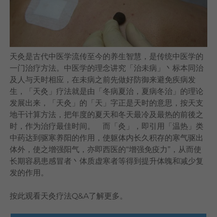
语言
卓健eShop
天灸是古代中医学流传至今的养生智慧，是传统中医学的
一门治疗方法。中医学的理念讲究「治未病」丶标本同治
及人与天时相应，在未病之前先做好防御来避免疾病发
生，「天灸」疗法就是由「冬病夏治，夏病冬治」的理论
发展出来，「天灸」的「天」字正是天时的意思，按天支
地干计算方法，把年度的夏天和冬天最冷及最热的前後之
时，作为治疗最佳时间。 而「灸」，即引用「温热」类
中药达到驱寒养阳的作用，使躯体内长久积存的寒气驱出
体外，使之增强阳气，亦即西医的“增强免疫力”，从而使
长期容易患感冒者丶体质虚寒者等得到提升体魄和减少复
发的作用。
按此
观看天灸疗法Q&A了解更多。