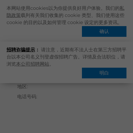
本网站使用cookies以为你提供良好用户体验。我们的
私
隐政策
载列有关我们收集的 cookie 类型、我们使用这些
主页
cookie 的目的以及如何管理 cookie 设定的更多资讯。
关于卓健
确认
搜寻医疗服务
健康资讯
招聘诈骗提示
：
请注意，近期有不法人士在第三方招聘平
卓健服务
台以本公司名义刊登虚假招聘广告。详情及合法职位，请
卓健手机App
浏览
本公司招聘网站
。
主页
搜寻医疗服务
卓健eShop
明白
企业客户登入
地区
:
最新资讯
电话号码
:
联络我们
搜寻医疗服务
登记 / 登入
立即预约