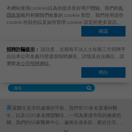
本網站使用cookies以為你提供良好用戶體驗。我們的
私
隱政策
載列有關我們收集的 cookie 類型、我們使用這些
主頁
cookie 的目的以及如何管理 cookie 設定的更多資訊。
卓健服務
關於卓健
確認
普通科
企業醫療服務
健康資訊
招聘詐騙提示
：
請注意，近期有不法人士在第三方招聘平
卓健服務
台以本公司名義刊登虛假招聘廣告。詳情及合法職位，請
卓健手機App
瀏覽
本公司招聘網站
。
主頁
卓健服務
卓健eShop
明白
查找服務
企業客戶登入
最新資訊
聯絡我們
家
庭醫生是市民健康的守衛。我們有70多名普通科醫
搜尋醫療服務
生，以及1200多名聯盟醫生，一同為香港市民的健康把
登記 / 登入
關。我們約50家醫療中心，遍佈全港各區，鄰近住宅、商
業區及旅遊區，為各階層人士提供方便快捷的基層醫療服
立即預約