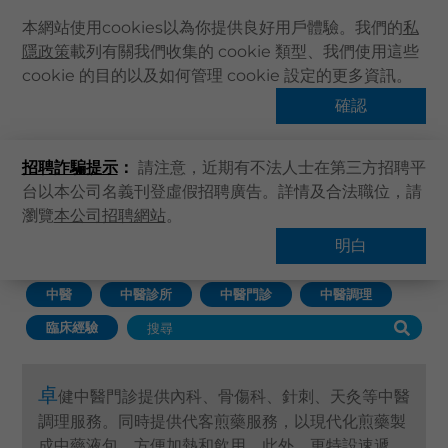
本網站使用cookies以為你提供良好用戶體驗。我們的
私
隱政策
載列有關我們收集的 cookie 類型、我們使用這些
主頁
cookie 的目的以及如何管理 cookie 設定的更多資訊。
關於卓健
確認
中醫診所門診
健康資訊
招聘詐騙提示
：
請注意，近期有不法人士在第三方招聘平
卓健服務
台以本公司名義刊登虛假招聘廣告。詳情及合法職位，請
卓健手機App
瀏覽
本公司招聘網站
。
主頁
卓健服務
中醫
卓健eShop
明白
查找服務
企業客戶登入
中醫
中醫診所
中醫門診
中醫調理
最新資訊
臨床經驗
聯絡我們
搜尋醫療服務
卓
健中醫門診提供內科、骨傷科、針刺、天灸等中醫
登記 / 登入
調理服務。同時提供代客煎藥服務，以現代化煎藥製
立即預約
成中藥液包，方便加熱和飲用。此外，更特設速遞送