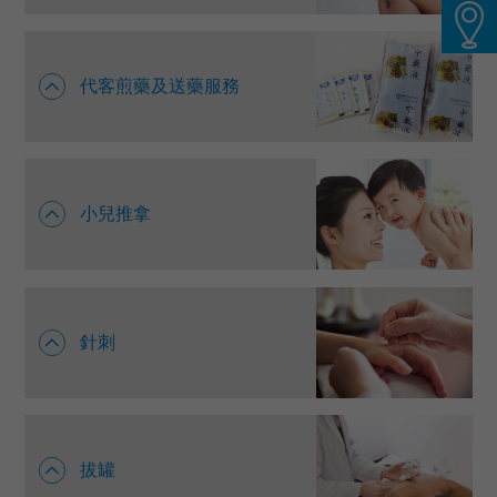
代客煎藥及送藥服務
小兒推拿
針刺
拔罐