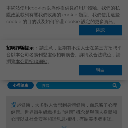
本網站使用cookies以為你提供良好用戶體驗。我們的
私
隱政策
載列有關我們收集的 cookie 類型、我們使用這些
主頁
cookie 的目的以及如何管理 cookie 設定的更多資訊。
關於卓健
確認
心理健康
健康資訊
招聘詐騙提示
：
請注意，近期有不法人士在第三方招聘平
卓健服務
台以本公司名義刊登虛假招聘廣告。詳情及合法職位，請
卓健手機App
瀏覽
本公司招聘網站
。
主頁
卓健服務
心理健康
卓健eShop
明白
查找服務
企業客戶登入
心理健康
最新資訊
聯絡我們
提
起健康，大多數人會想到身體健康，而忽略了心理
搜尋醫療服務
健康。世界衛生組織指出 “健康” 概念是與個人身體和
登記 / 登入
心理以及社會安寧和諧息息相關，有歐美學者更認為
“健康” 是應包含五大元素，生理、心理、情緒、心靈
立即預約