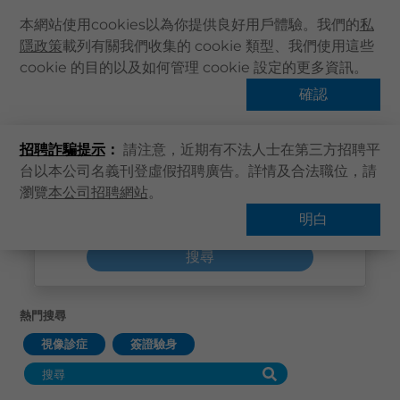
本網站使用cookies以為你提供良好用戶體驗。我們的
私
隱政策
載列有關我們收集的 cookie 類型、我們使用這些
主頁
cookie 的目的以及如何管理 cookie 設定的更多資訊。
關於卓健
確認
搜尋
健康資訊
我們的醫療中心
招聘詐騙提示
：
請注意，近期有不法人士在第三方招聘平
卓健服務
台以本公司名義刊登虛假招聘廣告。詳情及合法職位，請
卓健手機App
瀏覽
本公司招聘網站
。
卓健eShop
明白
企業客戶登入
搜尋
最新資訊
聯絡我們
熱門搜尋
搜尋醫療服務
視像診症
簽證驗身
登記 / 登入
立即預約