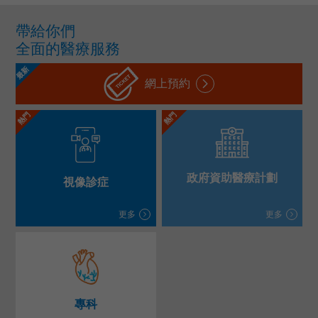
語言
帶給你們
卓健eShop
全面的醫療服務
最新
網上預約
熱門
熱門
政府資助醫療計劃
視像診症
更多
更多
專科