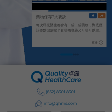
藥物保存3大要訣
每次睇完醫生都會有一袋二袋藥物，到底應
該要點儲放呢？食唔晒嘅藥又可唔可以留返
下次再食呢？立即睇片就唔駛左諗右諗！
更多
(852) 8301 8301
info@qhms.com