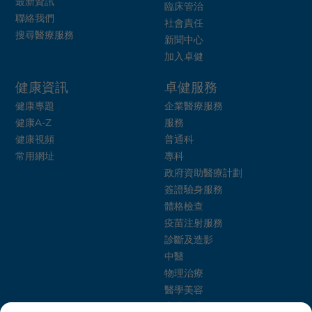
最新資訊
臨床管治
聯絡我們
社會責任
搜尋醫療服務
新聞中心
加入卓健
健康資訊
卓健服務
健康專題
企業醫療服務
健康A-Z
服務
健康視頻
普通科
常用網址
專科
政府資助醫療計劃
簽證驗身服務
體格檢查
疫苗注射服務
診斷及造影
中醫
物理治療
醫學美容
心理健康