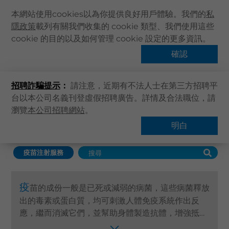
本網站使用cookies以為你提供良好用戶體驗。我們的
私
隱政策
載列有關我們收集的 cookie 類型、我們使用這些
主頁
cookie 的目的以及如何管理 cookie 設定的更多資訊。
關於卓健
確認
疫苗注射服務
健康資訊
招聘詐騙提示
：
請注意，近期有不法人士在第三方招聘平
卓健服務
台以本公司名義刊登虛假招聘廣告。詳情及合法職位，請
卓健手機App
瀏覽
本公司招聘網站
。
主頁
卓健服務
疫苗注射服務
卓健eShop
明白
查找服務
企業客戶登入
疫苗注射服務
最新資訊
聯絡我們
疫
苗的成份一般是已死或減弱的病菌，這些病菌釋放
搜尋醫療服務
出的毒素或蛋白質，均可刺激人體免疫系統作出反
登記 / 登入
應，繼而消滅它們，並幫助身體製造抗體，增強抵抗
力減低將來感染疾病的機會，而人生中的不同階段都
立即預約