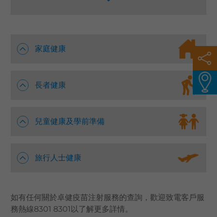
需要接種疫苗，選擇適合您和您的家人的疫苗十分重
語言
要，卓健醫療提供價格相宜且全面的疫苗注射服務，
以配合男女老幼不同的需要，以下是不同年齡人士可
卓健eShop
考慮接種疫苗的建議：
家庭健康
長者健康
兒童健康及學前準備
旅行人士健康
如有任何關於卓健疫苗注射服務的查詢，歡迎致電客戶服
務熱線8301 8301以了解更多詳情。