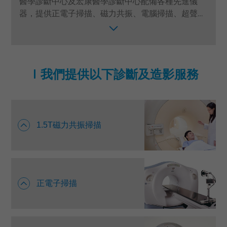
醫學診斷中心及宏康醫學診斷中心配備各種先進儀
器，提供正電子掃描、磁力共振、電腦掃描、超聲波
語言
掃描、乳房造影、X光檢查等服務。中心的醫務化驗
卓健eShop
服務由獲得香港實驗所認可ISO15189計劃(HOKLAS)
的卓健醫療中央化驗所提供，配合專業的醫療團隊包
括放射科專科醫生、放射技師、註冊護士及診所助
我們提供以下診斷及造影服務
理，從身體檢查以至確診疾病方面均提供專業支援。
1.5T磁力共振掃描
正電子掃描