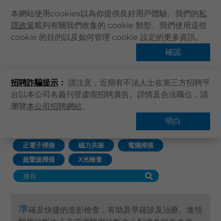
本網站使用cookies以為你提供良好用戶體驗。我們的
私
隱政策
載列有關我們收集的 cookie 類型、我們使用這些
主頁
cookie 的目的以及如何管理 cookie 設定的更多資訊。
關於卓健
確認
診斷及造影
健康資訊
招聘詐騙提示
：
請注意，近期有不法人士在第三方招聘平
卓健服務
台以本公司名義刊登虛假招聘廣告。詳情及合法職位，請
卓健手機App
瀏覽
本公司招聘網站
。
主頁
卓健服務
診斷及造影
卓健eShop
明白
查找服務
企業客戶登入
正電子掃描
磁力共振
電腦掃描
最新資訊
超聲波掃描
X光檢查
聯絡我們
搜尋醫療服務
登記 / 登入
準
確及快捷的造影檢查，有助及早確診及治療。進領
立即預約