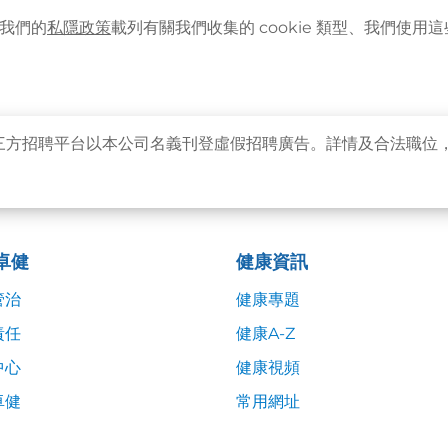
語言
企業客戶登入
最新資訊
。我們的
私隱政策
載列有關我們收集的 cookie 類型、我們使用這些 
主頁
關於卓健
健康資訊
卓健服務
卓健
三方招聘平台以本公司名義刊登虛假招聘廣告。詳情及合法職位
卓健
健康資訊
管治
健康專題
責任
健康A-Z
中心
健康視頻
卓健
常用網址