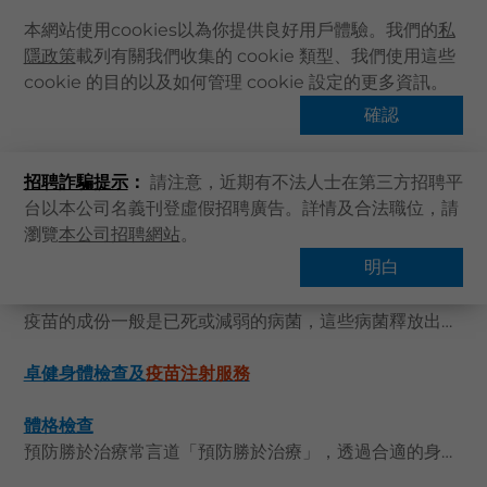
本網站使用cookies以為你提供良好用戶體驗。我們的
私
隱政策
載列有關我們收集的 cookie 類型、我們使用這些
主頁
cookie 的目的以及如何管理 cookie 設定的更多資訊。
關於卓健
確認
搜索結果
健康資訊
招聘詐騙提示
：
請注意，近期有不法人士在第三方招聘平
卓健服務
台以本公司名義刊登虛假招聘廣告。詳情及合法職位，請
卓健手機App
瀏覽
本公司招聘網站
。
卓健eShop
明白
疫苗注射服務
企業客戶登入
疫苗的成份一般是已死或減弱的病菌，這些病菌釋放出的毒素或蛋白質，均可刺激人體免疫系統作出反應，繼而消滅它們，並幫助身體製造抗體，增強抵抗力減低將來感染疾病的機會，而人生中的不同階段都需要接種疫苗，選擇適合您和您的家人的疫苗十分重要，卓健醫療提供價格相宜且全面的
最新資訊
聯絡我們
卓健身體檢查及
疫苗注射服務
搜尋醫療服務
體格檢查
登記 / 登入
預防勝於治療常言道「預防勝於治療」，透過合適的身體檢查，能夠及早發現未知的疾病及健康問題，從而達到早發現，早醫治的效果。卓健醫療致力提倡公眾對基層保健及預防疾病的意識，提供一系列身體檢查及
立即預約