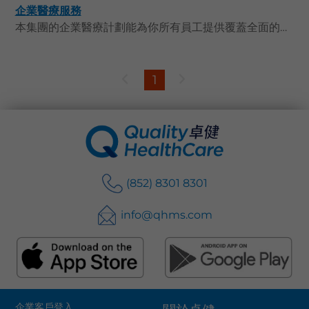
企業醫療服務
語言
本集團的企業醫療計劃能為你所有員工提供覆蓋全面的保障。我們了解合適的僱員計劃對於員工價值和保障的重要性，因此致力協助你選擇甚至度身訂制完善的方案，務求全面地照顧員工的身心健康，從而營造一個健康和諧的工作環境。與此同時，我們所提供的個案管理服務能助你認識各種職場風險，並安排適切的復康計劃，以讓員工在生病或受傷後盡快返回工作崗位。作為一間有遠見的醫療保健集團，我們不僅為你的員工提供優質醫療保健服務，亦致力在職場推廣健康教育和疾病預防的知識。
卓健eShop
1
(852) 8301 8301
info@qhms.com
企業客戶登入