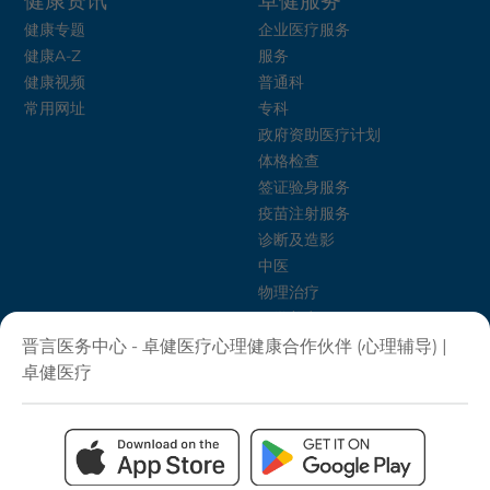
健康资讯
卓健服务
健康专题
企业医疗服务
健康A-Z
服务
健康视频
普通科
常用网址
专科
政府资助医疗计划
体格检查
签证验身服务
疫苗注射服务
诊断及造影
中医
物理治疗
医学美容
心理健康
晋言医务中心 - 卓健医疗心理健康合作伙伴 (心理辅导) |
卓健护理介绍所
卓健医疗
饮食治疗
健康生活计划
私隐政策
条款及细则
电子健康纪录系统须知
网站地图
无