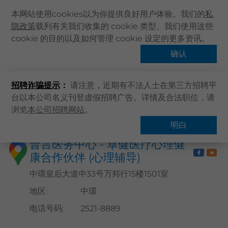
本网站使用cookies以为你提供良好用户体验。我们的
私
隐政策
载列有关我们收集的 cookie 类型、我们使用这些
主页
cookie 的目的以及如何管理 cookie 设定的更多资讯。
关于卓健
确认
搜寻医疗服务
健康资讯
招聘诈骗提示
：
请注意，近期有不法人士在第三方招聘平
卓健服务
台以本公司名义刊登虚假招聘广告。详情及合法职位，请
卓健手机App
浏览
本公司招聘网站
。
主页
搜寻医疗服务
卓健eShop
明白
企业客户登入
晋言医务中心 - 卓健医疗心理健
康合作伙伴 (心理辅导)
最新资讯
联络我们
中環皇后大道中33号万邦行15楼1501室
搜寻医疗服务
地区
:
中環
登记 / 登入
电话号码
:
2521-8889
立即预约