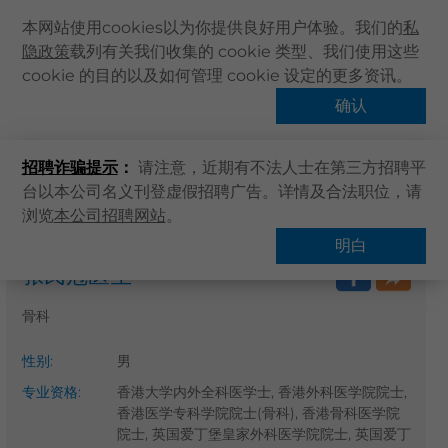
本网站使用cookies以为你提供良好用户体验。我们的
私
隐政策
载列有关我们收集的 cookie 类型、我们使用这些
主页
cookie 的目的以及如何管理 cookie 设定的更多资讯。
关于卓健
确认
搜寻医疗服务
健康资讯
招聘诈骗提示
：
请注意，近期有不法人士在第三方招聘平
卓健服务
台以本公司名义刊登虚假招聘广告。详情及合法职位，请
卓健手机App
浏览
本公司招聘网站
。
主页
搜寻医疗服务
卓健eShop
明白
张民冠医生
企业客户登入
最新资讯
骨科
联络我们
性别
:
男
搜寻医疗服务
专业资格
:
香港大学内外全科医学士, 香港外科医学院院士,
登记 / 登入
香港医学专科学院院士(骨科), 香港骨科医学院
院士, 英国爱丁堡皇家外科医学院院士, 英国爱丁
立即预约