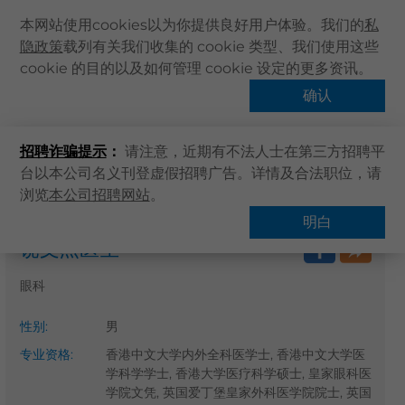
本网站使用cookies以为你提供良好用户体验。我们的
私
隐政策
载列有关我们收集的 cookie 类型、我们使用这些
主页
cookie 的目的以及如何管理 cookie 设定的更多资讯。
关于卓健
确认
搜寻医疗服务
健康资讯
招聘诈骗提示
：
请注意，近期有不法人士在第三方招聘平
卓健服务
台以本公司名义刊登虚假招聘广告。详情及合法职位，请
卓健手机App
浏览
本公司招聘网站
。
主页
搜寻医疗服务
卓健eShop
明白
饶文杰医生
企业客户登入
最新资讯
眼科
联络我们
性别
:
男
搜寻医疗服务
专业资格
:
香港中文大学内外全科医学士, 香港中文大学医
登记 / 登入
学科学学士, 香港大学医疗科学硕士, 皇家眼科医
学院文凭, 英国爱丁堡皇家外科医学院院士, 英国
立即预约