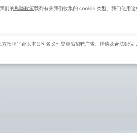
语言
企业客户登入
最新资讯
。我们的
私隐政策
载列有关我们收集的 cookie 类型、我们使用这些 
主页
关于卓健
健康资讯
卓健服务
卓健
三方招聘平台以本公司名义刊登虚假招聘广告。详情及合法职位