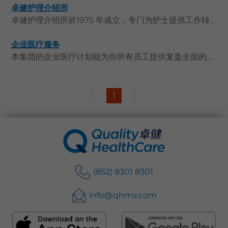
卓健护理介绍所
语言
卓健护理介绍所於1975 年成立，专门为护士提供工作转介及为客户转介优质的私家看护服务。所有护士均具专业资历及经严格挑选，为公营及私营医院丶非政府机构丶私人护老院及诊所等提供替补护理人员，以应付突然出现的人手短缺；并同时提供个案处理方案及医疗设备等服务，兼顾需於家中疗养客户的需求。卓健护理介绍所荣获ISO 9001:2015 认证，达到国际品质管理系统的标准。我们一直坚守着核心价值坚守承诺丶价钱合理丶尊重顾客及合乎道德，以提供优质丶合理价钱丶贴心及全面的服务。
卓健eShop
企业医疗服务
本集团的企业医疗计划能为你所有员工提供复盖全面的保障。我们了解合适的僱员计划对于员工价值和保障的重要性，因此致力协助你选择甚至度身订制完善的方案，务求全面地照顾员工的身心健康，从而营造一个健康和谐的工作环境。与此同时，我们所提供的个案管理服务能助你认识各种职场风险，并安排适切的復康计划，以让员工在生病或受伤后尽快返回工作岗位。作为一间有远见的医疗保健集团，我们不仅为你的员工提供优质医疗保健服务，亦致力在职场推广健康教育和疾病预防的知识。
1
(852) 8301 8301
info@qhms.com