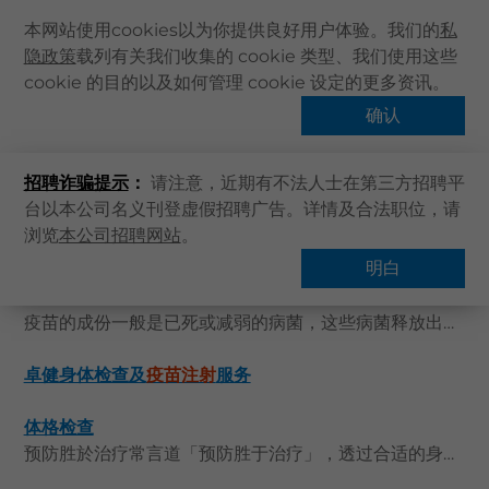
本网站使用cookies以为你提供良好用户体验。我们的
私
隐政策
载列有关我们收集的 cookie 类型、我们使用这些
主页
cookie 的目的以及如何管理 cookie 设定的更多资讯。
关于卓健
确认
搜索结果
健康资讯
招聘诈骗提示
：
请注意，近期有不法人士在第三方招聘平
卓健服务
台以本公司名义刊登虚假招聘广告。详情及合法职位，请
卓健手机App
浏览
本公司招聘网站
。
卓健eShop
明白
疫苗注射
服务
企业客户登入
疫苗的成份一般是已死或减弱的病菌，这些病菌释放出的毒素或蛋白质，均可刺激人体免疫系统作出反应，继而消灭它们，并帮助身体製造抗体，增强抵抗力减低将来感染疾病的机会，而人生中的不同阶段都需要接种疫苗，选择适合您和您的家人的疫苗十分重要，卓健医疗提供价格相宜且全面的
最新资讯
联络我们
卓健身体检查及
疫苗注射
服务
搜寻医疗服务
体格检查
登记 / 登入
预防胜於治疗常言道「预防胜于治疗」，透过合适的身体检查，能及早发现未知的疾病及健康问题，达至早发现，早医治的效果。 卓健医疗致力提倡公众对基层保健及预防疾病的意识，提供一系列体格检查及
立即预约