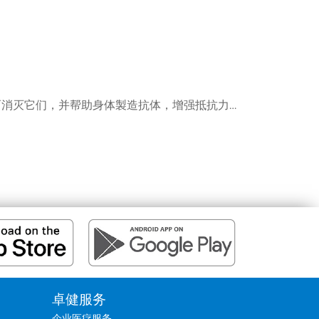
疫苗的成份一般是已死或减弱的病菌，这些病菌释放出的毒素或蛋白质，均可刺激人体免疫系统作出反应，继而消灭它们，并帮助身体製造抗体，增强抵抗力减低将来感染疾病的机会，而人生中的不同阶段都需要接种疫苗，选择适合您和您的家人的疫苗十分重要，卓健医疗提供价格相宜且全面的疫苗注射服务，以配合男女老幼不同的需要，以下是不同年龄人士可考虑接种疫苗的建议：
卓健服务
企业医疗服务