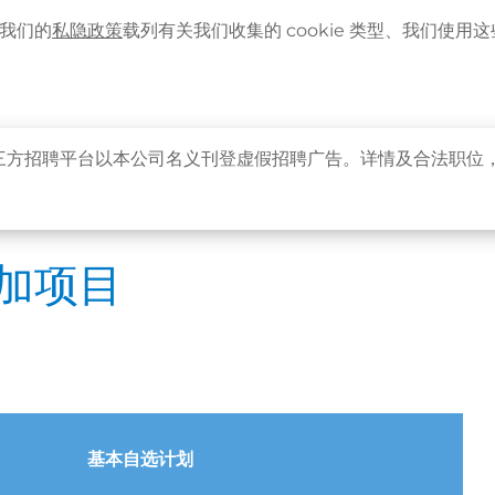
语言
企业客户登入
最新资讯
。我们的
私隐政策
载列有关我们收集的 cookie 类型、我们使用这些 
主页
关于卓健
健康资讯
卓健服务
卓健
附加项目
三方招聘平台以本公司名义刊登虚假招聘广告。详情及合法职位
附加项目
基本自选计划