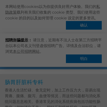
本网站使用cookies以为你提供良好用户体验。我们的
私
隐政策
载列有关我们收集的 cookie 类型、我们使用这些
主页
cookie 的目的以及如何管理 cookie 设定的更多资讯。
主页
卓健服务
專科
肠胃肝脏科专科
关于卓健
确认
查找服务
健康资讯
肠胃专科医生
腸胃科醫生
腸胃肝臟科
招聘诈骗提示
：
请注意，近期有不法人士在第三方招聘平
卓健服务
台以本公司名义刊登虚假招聘广告。详情及合法职位，请
卓健手机App
浏览
本公司招聘网站
。
卓健eShop
明白
概览
企业客户登入
最新资讯
肠胃肝脏科专科
联络我们
搜寻医疗服务
香港人生活忙碌、食无定时，加上工作压力大，容易出现
胃痛、腹痛、腹泻、血便等情况，而这些问题都与消化系
登记 / 登入
统问题息息相关。香港常见的消化系统疾病包括功能性肠
立即预约