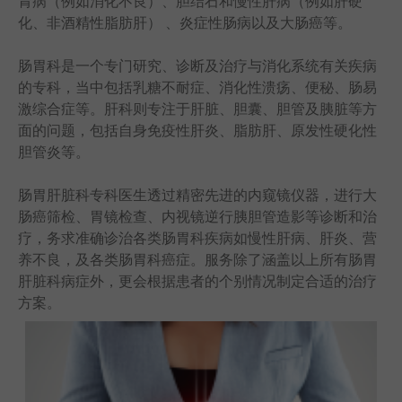
胃病（例如消化不良）、胆结石和慢性肝病（例如肝硬
化、非酒精性脂肪肝） 、炎症性肠病以及大肠癌等。
语言
卓健eShop
肠胃科是一个专门研究、诊断及治疗与消化系统有关疾病
的专科，当中包括乳糖不耐症、消化性溃疡、便秘、肠易
激综合症等。肝科则专注于肝脏、胆囊、胆管及胰脏等方
面的问题，包括自身免疫性肝炎、脂肪肝、原发性硬化性
胆管炎等。
肠胃肝脏科专科医生透过精密先进的内窥镜仪器，进行大
肠癌筛检、胃镜检查、内视镜逆行胰胆管造影等诊断和治
疗，务求准确诊治各类肠胃科疾病如慢性肝病、肝炎、营
养不良，及各类肠胃科癌症。服务除了涵盖以上所有肠胃
肝脏科病症外，更会根据患者的个别情况制定合适的治疗
方案。