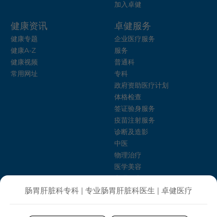
加入卓健
健康资讯
卓健服务
健康专题
企业医疗服务
健康A-Z
服务
健康视频
普通科
常用网址
专科
政府资助医疗计划
体格检查
签证验身服务
疫苗注射服务
诊断及造影
中医
物理治疗
医学美容
心理健康
卓健护理介绍所
肠胃肝脏科专科 | 专业肠胃肝脏科医生 | 卓健医疗
饮食治疗
健康生活计划