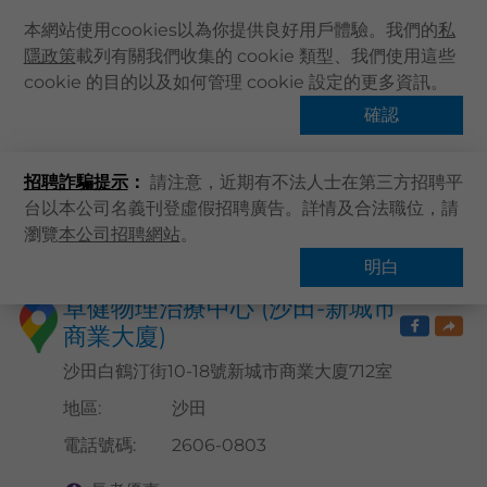
本網站使用cookies以為你提供良好用戶體驗。我們的
私
隱政策
載列有關我們收集的 cookie 類型、我們使用這些
主頁
cookie 的目的以及如何管理 cookie 設定的更多資訊。
關於卓健
確認
搜尋醫療服務
健康資訊
招聘詐騙提示
：
請注意，近期有不法人士在第三方招聘平
卓健服務
台以本公司名義刊登虛假招聘廣告。詳情及合法職位，請
卓健手機App
瀏覽
本公司招聘網站
。
主頁
搜尋醫療服務
卓健eShop
明白
企業客戶登入
卓健物理治療中心 (沙田-新城市
商業大廈)
最新資訊
聯絡我們
沙田白鶴汀街10-18號新城市商業大廈712室
搜尋醫療服務
地區
:
沙田
登記 / 登入
電話號碼
:
2606-0803
立即預約