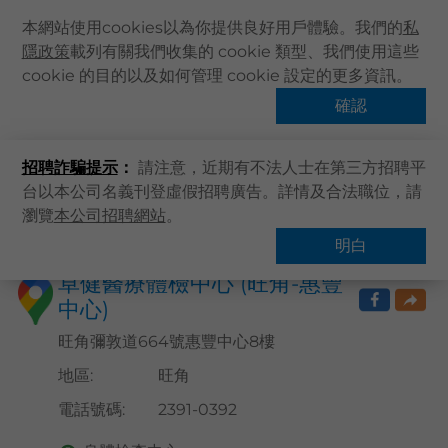
本網站使用cookies以為你提供良好用戶體驗。我們的
私
隱政策
載列有關我們收集的 cookie 類型、我們使用這些
主頁
cookie 的目的以及如何管理 cookie 設定的更多資訊。
關於卓健
確認
搜尋醫療服務
健康資訊
招聘詐騙提示
：
請注意，近期有不法人士在第三方招聘平
卓健服務
台以本公司名義刊登虛假招聘廣告。詳情及合法職位，請
卓健手機App
瀏覽
本公司招聘網站
。
主頁
搜尋醫療服務
卓健eShop
明白
企業客戶登入
卓健醫療體檢中心 (旺角-惠豐
中心)
最新資訊
聯絡我們
旺角彌敦道664號惠豐中心8樓
搜尋醫療服務
地區
:
旺角
登記 / 登入
電話號碼
:
2391-0392
立即預約