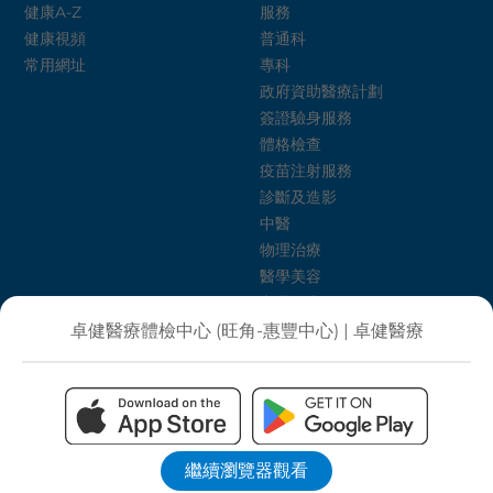
健康A-Z
服務
健康視頻
普通科
常用網址
專科
政府資助醫療計劃
簽證驗身服務
體格檢查
疫苗注射服務
診斷及造影
中醫
物理治療
醫學美容
心理健康
卓健護理介紹所
卓健醫療體檢中心 (旺角-惠豐中心) | 卓健醫療
飲食治療
健康生活計劃
私隱政策
條款及細則
電子健康紀錄系統須知
網站地圖
無
障礙瀏覽指引
繼續瀏覽器觀看
©版權所有 卓健醫療服務有限公司 2026。不得轉載。