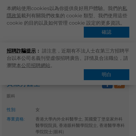
本網站使用cookies以為你提供良好用戶體驗。我們的
私
隱政策
載列有關我們收集的 cookie 類型、我們使用這些
主頁
cookie 的目的以及如何管理 cookie 設定的更多資訊。
關於卓健
確認
搜尋醫療服務
健康資訊
招聘詐騙提示
：
請注意，近期有不法人士在第三方招聘平
卓健服務
台以本公司名義刊登虛假招聘廣告。詳情及合法職位，請
卓健手機App
瀏覽
本公司招聘網站
。
主頁
搜尋醫療服務
卓健eShop
明白
黃淑芳醫生
企業客戶登入
最新資訊
眼科
聯絡我們
性別
:
女
搜尋醫療服務
專業資格
:
香港大學內外全科醫學士, 英國愛丁堡皇家外科
登記 / 登入
醫學院院員, 香港眼科醫學院院士, 香港醫學專科
學院院士(眼科)
立即預約