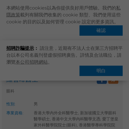
本網站使用cookies以為你提供良好用戶體驗。我們的
私
隱政策
載列有關我們收集的 cookie 類型、我們使用這些
主頁
cookie 的目的以及如何管理 cookie 設定的更多資訊。
關於卓健
確認
搜尋醫療服務
健康資訊
招聘詐騙提示
：
請注意，近期有不法人士在第三方招聘平
卓健服務
台以本公司名義刊登虛假招聘廣告。詳情及合法職位，請
卓健手機App
瀏覽
本公司招聘網站
。
主頁
搜尋醫療服務
卓健eShop
明白
羅智峰醫生
企業客戶登入
最新資訊
眼科
聯絡我們
性別
:
男
搜尋醫療服務
專業資格
:
香港大學內外全科醫學士, 新加坡國立大學眼科
登記 / 登入
醫學碩士, 香港中文大學內科醫學文憑, 愛丁堡皇
家外科醫學院院士(眼科), 香港醫學專科學院院
立即預約