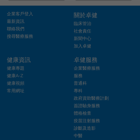
企業客戶登入
關於卓健
最新資訊
臨床管治
聯絡我們
社會責任
搜尋醫療服務
新聞中心
加入卓健
健康資訊
卓健服務
健康專題
企業醫療服務
健康A-Z
服務
健康視頻
普通科
常用網址
專科
政府資助醫療計劃
簽證驗身服務
體格檢查
疫苗注射服務
診斷及造影
中醫