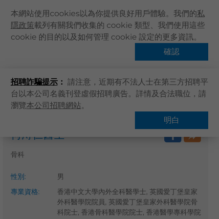
本網站使用cookies以為你提供良好用戶體驗。我們的
私
隱政策
載列有關我們收集的 cookie 類型、我們使用這些
主頁
cookie 的目的以及如何管理 cookie 設定的更多資訊。
關於卓健
確認
搜尋醫療服務
健康資訊
招聘詐騙提示
：
請注意，近期有不法人士在第三方招聘平
卓健服務
台以本公司名義刊登虛假招聘廣告。詳情及合法職位，請
卓健手機App
瀏覽
本公司招聘網站
。
主頁
搜尋醫療服務
卓健eShop
明白
何溥仁醫生
企業客戶登入
最新資訊
骨科
聯絡我們
性別
:
男
搜尋醫療服務
專業資格
:
香港中文大學內外全科醫學士, 英國愛丁堡皇家
登記 / 登入
外科醫學院院員, 英國愛丁堡皇家外科醫學院骨
科院士, 香港骨科醫學院院士, 香港醫學專科學院
立即預約