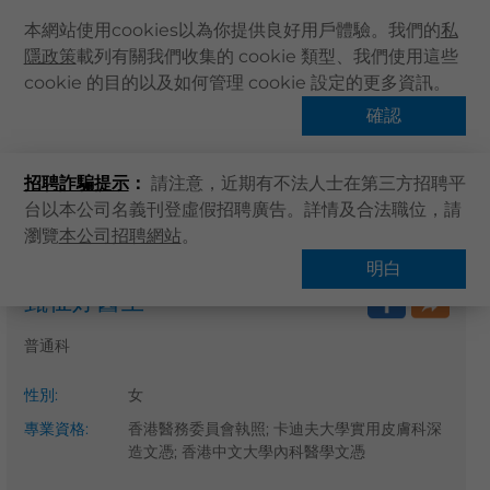
本網站使用cookies以為你提供良好用戶體驗。我們的
私
隱政策
載列有關我們收集的 cookie 類型、我們使用這些
主頁
cookie 的目的以及如何管理 cookie 設定的更多資訊。
關於卓健
確認
搜尋醫療服務
健康資訊
招聘詐騙提示
：
請注意，近期有不法人士在第三方招聘平
卓健服務
台以本公司名義刊登虛假招聘廣告。詳情及合法職位，請
卓健手機App
瀏覽
本公司招聘網站
。
主頁
搜尋醫療服務
卓健eShop
明白
甄祉婷醫生
企業客戶登入
最新資訊
普通科
聯絡我們
性別
:
女
搜尋醫療服務
專業資格
:
香港醫務委員會執照; 卡迪夫大學實用皮膚科深
登記 / 登入
造文憑; 香港中文大學內科醫學文憑
立即預約