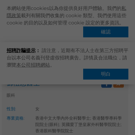
本網站使用cookies以為你提供良好用戶體驗。我們的
私
隱政策
載列有關我們收集的 cookie 類型、我們使用這些
主頁
cookie 的目的以及如何管理 cookie 設定的更多資訊。
關於卓健
確認
搜尋醫療服務
健康資訊
招聘詐騙提示
：
請注意，近期有不法人士在第三方招聘平
卓健服務
台以本公司名義刊登虛假招聘廣告。詳情及合法職位，請
卓健手機App
瀏覽
本公司招聘網站
。
主頁
搜尋醫療服務
卓健eShop
明白
鄧愷悠醫生
企業客戶登入
最新資訊
眼科
聯絡我們
性別
:
女
搜尋醫療服務
專業資格
:
香港中文大學內外全科醫學士; 香港醫學專科學
登記 / 登入
院院士(眼科); 英國愛丁堡皇家外科醫學院院士;
香港眼科醫學院院士
立即預約