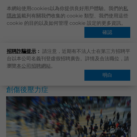
本網站使用cookies以為你提供良好用戶體驗。我們的
私
隱政策
載列有關我們收集的 cookie 類型、我們使用這些
主頁
cookie 的目的以及如何管理 cookie 設定的更多資訊。
主頁
健康資訊
健康專題
創傷後壓力症
關於卓健
確認
熱門話題
健康資訊
招聘詐騙提示
：
請注意，近期有不法人士在第三方招聘平
卓健服務
台以本公司名義刊登虛假招聘廣告。詳情及合法職位，請
卓健手機App
瀏覽
本公司招聘網站
。
概覽
常見問題
卓健eShop
明白
企業客戶登入
創傷後壓力症
最新資訊
聯絡我們
搜尋醫療服務
登記 / 登入
立即預約