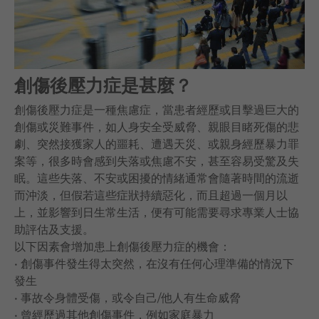
語言
卓健eShop
創傷後壓力症是甚麼？
創傷後壓力症是一種焦慮症，當患者經歷或目擊過巨大的
創傷或災難事件，如人身安全受威脅、親眼目睹死傷的悲
劇、突然接獲家人的噩耗、遭遇天災、或親身經歷暴力罪
案等，很多時會感到失落或焦慮不安，甚至容易受驚及失
眠。這些失落、不安或困擾的情緒通常會隨著時間的流逝
而沖淡，但假若這些症狀持續惡化，而且超過一個月以
上，並影響到日生常生活，便有可能需要尋求專業人士協
助評估及支援。
以下因素會增加患上創傷後壓力症的機會：
• 創傷事件發生得太突然，在沒有任何心理準備的情況下
發生
• 事故令身體受傷，或令自己/他人有生命威脅
• 曾經歷過其他創傷事件，例如家庭暴力