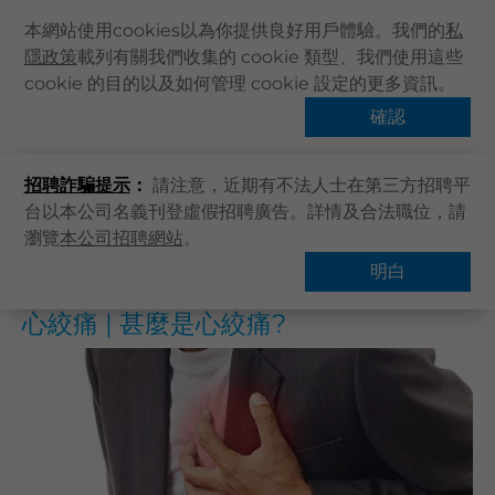
本網站使用cookies以為你提供良好用戶體驗。我們的
私
隱政策
載列有關我們收集的 cookie 類型、我們使用這些
主頁
cookie 的目的以及如何管理 cookie 設定的更多資訊。
主頁
健康資訊
健康專題
心絞痛 | 甚麼是心絞痛?
關於卓健
確認
熱門話題
健康資訊
招聘詐騙提示
：
請注意，近期有不法人士在第三方招聘平
卓健服務
台以本公司名義刊登虛假招聘廣告。詳情及合法職位，請
卓健手機App
瀏覽
本公司招聘網站
。
概覽
常見問題
卓健eShop
明白
企業客戶登入
心絞痛 | 甚麼是心絞痛?
最新資訊
聯絡我們
搜尋醫療服務
登記 / 登入
立即預約