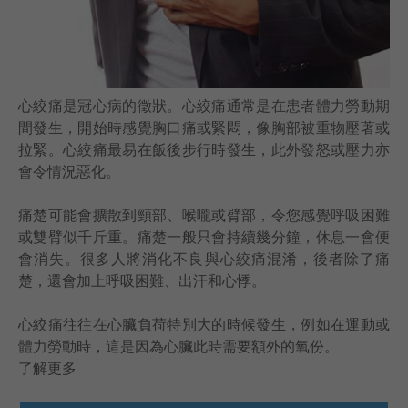
語言
卓健eShop
心絞痛是冠心病的徵狀。心絞痛通常是在患者體力勞動期
間發生，開始時感覺胸口痛或緊悶，像胸部被重物壓著或
拉緊。心絞痛最易在飯後步行時發生，此外發怒或壓力亦
會令情況惡化。
痛楚可能會擴散到頸部、喉嚨或臂部，令您感覺呼吸困難
或雙臂似千斤重。痛楚一般只會持續幾分鐘，休息一會便
會消失。很多人將消化不良與心絞痛混淆，後者除了痛
楚，還會加上呼吸困難、出汗和心悸。
心絞痛往往在心臟負荷特別大的時候發生，例如在運動或
體力勞動時，這是因為心臟此時需要額外的氧份。
了解更多