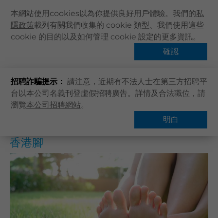
本網站使用cookies以為你提供良好用戶體驗。我們的
私
隱政策
載列有關我們收集的 cookie 類型、我們使用這些
主頁
cookie 的目的以及如何管理 cookie 設定的更多資訊。
主頁
健康資訊
健康專題
香港腳
關於卓健
確認
熱門話題
健康資訊
招聘詐騙提示
：
請注意，近期有不法人士在第三方招聘平
卓健服務
台以本公司名義刊登虛假招聘廣告。詳情及合法職位，請
卓健手機App
瀏覽
本公司招聘網站
。
概覽
常見問題
卓健eShop
明白
企業客戶登入
香港腳
最新資訊
聯絡我們
搜尋醫療服務
登記 / 登入
立即預約