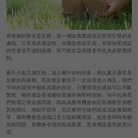
語言
卓健eShop
香港腳的學名是足癬，是一種由真菌感染足部所引發的皮
膚病。它本身具傳染性，但傳染性並不高，有部份受感染
的患者並不感到痕癢，有可能在染病後多年也未必察覺得
到。
夏天天氣又濕又熱，加上腳汗亦特別多，所以夏天通常是
足癬的高峰期。而其實足癬並不一定由其他人傳染，我們
平時的環境中都有真菌的存在，只要環境合適就可以不斷
繁殖。雖然感染香港腳很普遍亦無即時危險，但不代表我
們無需正視這個問題，因為真菌有機會由足部擴散至身體
其他部位，例如手部等，而足癬所引致的脫皮或皮膚裂開
等，都有機會造成傷口並引致細菌感染，如患者同時有糖
尿病問題，有機會令情況較為嚴重，患者應該盡早接受治
理。