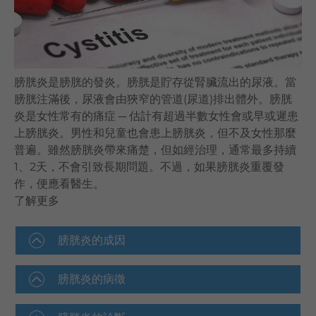
語言
卓健eShop
膀胱炎是膀胱的發炎。膀胱是貯存從腎臟流出的尿液。當
膀胱注滿後，尿液會由狹窄的管道(尿道)排出體外。膀胱
炎是女性常有的痛症 ─ 估計有超過半數女性會或早或遲患
上膀胱炎。男性和兒童也會患上膀胱炎，但不及女性那麼
普遍。雖然膀胱炎帶來痛楚，但如經治理，通常最多持續
1、2天，不會引致長期問題。不過，如果膀胱炎重覆發
作，便應看醫生。
了解更多
膀胱炎的成因
膀胱炎的病徵