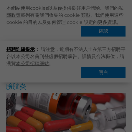
本網站使用cookies以為你提供良好用戶體驗。我們的
私
隱政策
載列有關我們收集的 cookie 類型、我們使用這些
主頁
cookie 的目的以及如何管理 cookie 設定的更多資訊。
主頁
健康資訊
健康專題
膀胱炎
關於卓健
確認
熱門話題
健康資訊
招聘詐騙提示
：
請注意，近期有不法人士在第三方招聘平
卓健服務
台以本公司名義刊登虛假招聘廣告。詳情及合法職位，請
卓健手機App
瀏覽
本公司招聘網站
。
概覽
常見問題
卓健eShop
明白
企業客戶登入
膀胱炎
最新資訊
聯絡我們
搜尋醫療服務
登記 / 登入
立即預約