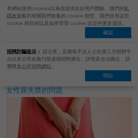
本網站使用cookies以為你提供良好用戶體驗。我們的
私
隱政策
載列有關我們收集的 cookie 類型、我們使用這些
主頁
cookie 的目的以及如何管理 cookie 設定的更多資訊。
主頁
健康資訊
健康專題
女性尿失禁的問題
關於卓健
確認
熱門話題
健康資訊
招聘詐騙提示
：
請注意，近期有不法人士在第三方招聘平
卓健服務
台以本公司名義刊登虛假招聘廣告。詳情及合法職位，請
卓健手機App
瀏覽
本公司招聘網站
。
概覽
常見問題
卓健eShop
明白
企業客戶登入
女性尿失禁的問題
最新資訊
聯絡我們
搜尋醫療服務
登記 / 登入
立即預約