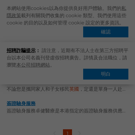
本網站使用cookies以為你提供良好用戶體驗。我們的
私
隱政策
載列有關我們收集的 cookie 類型、我們使用這些
主頁
cookie 的目的以及如何管理 cookie 設定的更多資訊。
關於卓健
確認
搜索結果
健康資訊
招聘詐騙提示
：
請注意，近期有不法人士在第三方招聘平
卓健服務
台以本公司名義刊登虛假招聘廣告。詳情及合法職位，請
卓健手機App
瀏覽
本公司招聘網站
。
卓健eShop
明白
出發
英國
提示！記住預留足夠時間驗身呀！
企業客戶登入
不論您是攜同家人和子女移民
英國
，定還是單身一人赴英開展人生新一頁，您都需要一間值得信賴的醫療機構為您進行身體檢查（肺結核測試），以符合
最新資訊
聯絡我們
簽證驗身服務
簽證驗身服務卓健醫療是本港指定的簽證驗身服務供應商之一，過去20多年一直獲美國、
搜尋醫療服務
登記 / 登入
1
立即預約