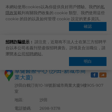
本網站使用cookies以為你提供良好用戶體驗。我們的
私
隱政策
載列有關我們收集的 cookie 類型、我們使用這些
主頁
cookie 的目的以及如何管理 cookie 設定的更多資訊。
卓健醫療中心 (沙田-新城
關於卓健
確認
市商業大廈)
健康資訊
招聘詐騙提示
：
請注意，近期有不法人士在第三方招聘平
卓健服務
台以本公司名義刊登虛假招聘廣告。詳情及合法職位，請
卓健手機App
瀏覽
本公司招聘網站
。
主頁
卓健服務
醫療中心詳情
卓健eShop
明白
企業客戶登入
卓健醫療中心 (沙田-新城市商
業大廈)
最新資訊
聯絡我們
沙田白鶴汀街10-18號新城市商業大廈9樓905-907
室
搜尋醫療服務
地區
:
沙田
登記 / 登入
電話號碼
:
2698-9378
立即預約