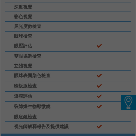
深度視覺
語言
彩色視覺
卓健eShop
屈光度數檢查
眼球檢查
眼壓評估
雙眼協調檢查
立體視覺
眼球表面染色檢查
瞼板腺檢查
淚膜評估
裂隙燈生物顯微鏡
眼底鏡檢查
視光師解釋報告及提供建議