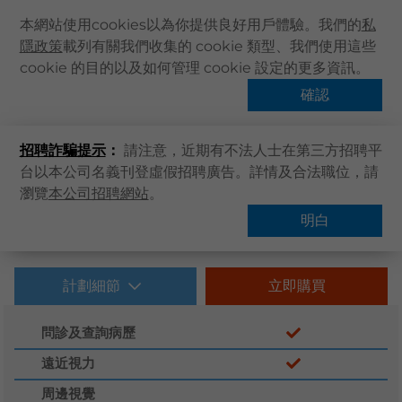
本網站使用cookies以為你提供良好用戶體驗。我們的
私
隱政策
載列有關我們收集的 cookie 類型、我們使用這些
主頁
cookie 的目的以及如何管理 cookie 設定的更多資訊。
主頁
卓健服務
體格檢查
關於卓健
確認
健康資訊
招聘詐騙提示
：
請注意，近期有不法人士在第三方招聘平
卓健服務
台以本公司名義刊登虛假招聘廣告。詳情及合法職位，請
卓健手機App
瀏覽
本公司招聘網站
。
卓健eShop
明白
企業客戶登入
最新資訊
計劃細節
立即購買
聯絡我們
問診及查詢病歷
搜尋醫療服務
遠近視力
登記 / 登入
周邊視覺
立即預約