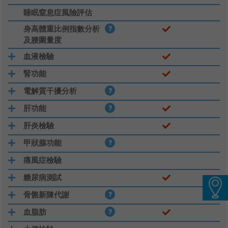
睡眠窒息症風險評估
語言
身高體重比例指數分析
卓健eShop
及腰圍量度
血液檢驗
腎功能
電解質干擾分析
肝功能
肝炎檢驗
甲狀腺功能
痛風症檢驗
糖尿病測試
骨骼新陳代謝
血脂肪