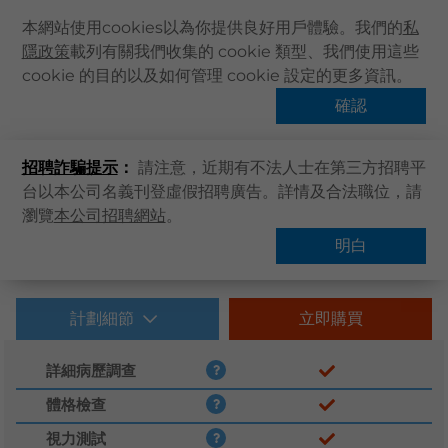
本網站使用cookies以為你提供良好用戶體驗。我們的
私
隱政策
載列有關我們收集的 cookie 類型、我們使用這些
主頁
cookie 的目的以及如何管理 cookie 設定的更多資訊。
主頁
卓健服務
體格檢查
關於卓健
確認
健康資訊
招聘詐騙提示
：
請注意，近期有不法人士在第三方招聘平
卓健服務
台以本公司名義刊登虛假招聘廣告。詳情及合法職位，請
卓健手機App
瀏覽
本公司招聘網站
。
卓健eShop
明白
企業客戶登入
最新資訊
計劃細節
立即購買
聯絡我們
詳細病歷調查
搜尋醫療服務
體格檢查
登記 / 登入
視力測試
立即預約