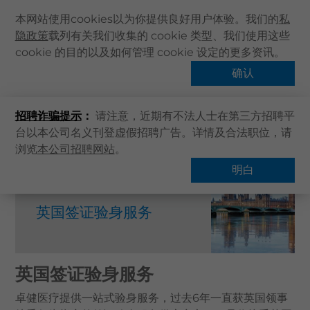
本网站使用cookies以为你提供良好用户体验。我们的
私
隐政策
载列有关我们收集的 cookie 类型、我们使用这些
主页
cookie 的目的以及如何管理 cookie 设定的更多资讯。
关于卓健
确认
多国签证验身服务
健康资讯
招聘诈骗提示
：
请注意，近期有不法人士在第三方招聘平
卓健服务
台以本公司名义刊登虚假招聘广告。详情及合法职位，请
卓健手机App
浏览
本公司招聘网站
。
主页
卓健服务
多国签证验身服务
英国签证验身服务
卓健eShop
明白
企业客户登入
英国签证验身服务
最新资讯
联络我们
搜寻医疗服务
英国签证验身服务
登记 / 登入
卓健医疗提供一站式验身服务，过去6年一直获英国领事
立即预约