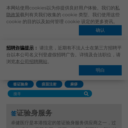
本网站使用cookies以为你提供良好用户体验。我们的
私
隐政策
载列有关我们收集的 cookie 类型、我们使用这些
主页
cookie 的目的以及如何管理 cookie 设定的更多资讯。
关于卓健
确认
多国签证验身服务
健康资讯
招聘诈骗提示
：
请注意，近期有不法人士在第三方招聘平
卓健服务
台以本公司名义刊登虚假招聘广告。详情及合法职位，请
卓健手机App
浏览
本公司招聘网站
。
主页
卓健服务
签证验身服务
卓健eShop
明白
查找服务
企业客户登入
签证验身
疫苗注射
麻疹
最新资讯
联络我们
搜寻医疗服务
证验身服务
签
登记 / 登入
卓健医疗是本港指定的签证验身服务供应商之一，过
立即预约