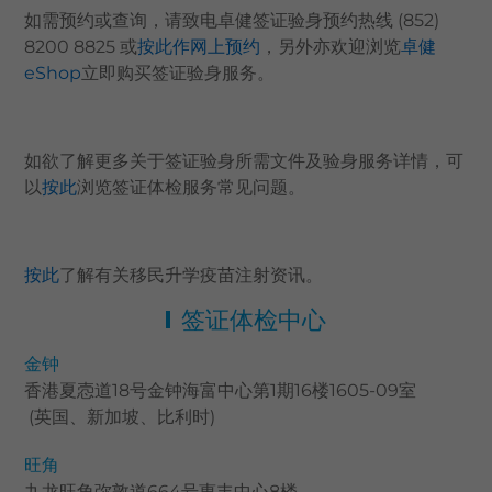
如需预约或查询，请致电卓健签证验身预约热线 (852)
8200 8825 或
按此作网上预约
，另外亦欢迎浏览
卓健
eShop
立即购买签证验身服务。
如欲了解更多关于签证验身所需文件及验身服务详情，可
以
按此
​浏览签证体检服务常见问题。
按此
了解有关移民升学疫苗注射资讯。
签证体检中心
金钟
香港夏悫道18号金钟海富中心第1期16楼1605-09室
(英国、新加坡、比利时)
旺角
九龙旺角弥敦道664号惠丰中心8楼