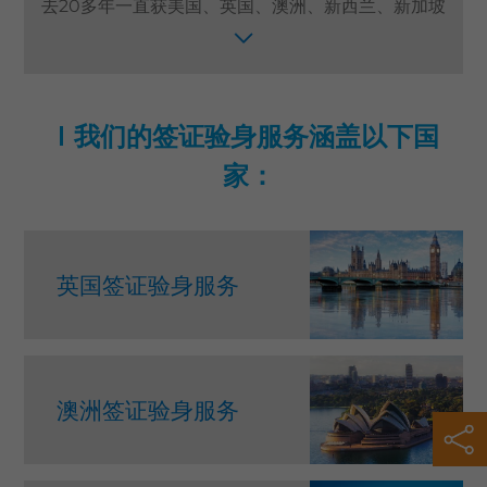
去20多年一直获美国、英国、澳洲、新西兰、新加坡
等多个国家领事馆授权提供认可的签证验身服务。我
语言
们提供一站式专业签证验身服务，为申请移民签证、
卓健eShop
工作假期签证、工作签证或学生签证的人士进行有关
签证的身体检查。视乎申请签证类别和健康状况，我
我们的签证验身服务涵盖以下国
们提供不同的签证验身检查项目，包括肺部X光检
查、尿液及血液检查等。
家：
英国签证验身服务
澳洲签证验身服务