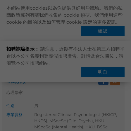
本網站使用cookies以為你提供良好用戶體驗。我們的
私
隱政策
載列有關我們收集的 cookie 類型、我們使用這些
主頁
cookie 的目的以及如何管理 cookie 設定的更多資訊。
關於卓健
確認
搜尋醫療服務
健康資訊
招聘詐騙提示
：
請注意，近期有不法人士在第三方招聘平
卓健服務
台以本公司名義刊登虛假招聘廣告。詳情及合法職位，請
卓健手機App
瀏覽
本公司招聘網站
。
主頁
搜尋醫療服務
卓健eShop
明白
鄧朗然
企業客戶登入
最新資訊
心理學家
聯絡我們
性別
:
男
搜尋醫療服務
專業資格
:
Registered Clinical Psychologist (HKICP,
登記 / 登入
HKPS), MSocSc (Clin. Psych.), HKU
MSocSc (Mental Health), HKU, BSSc
立即預約