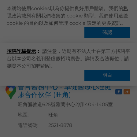
本網站使用cookies以為你提供良好用戶體驗。我們的
私
隱政策
載列有關我們收集的 cookie 類型、我們使用這些
主頁
cookie 的目的以及如何管理 cookie 設定的更多資訊。
關於卓健
確認
搜尋醫療服務
健康資訊
招聘詐騙提示
：
請注意，近期有不法人士在第三方招聘平
卓健服務
台以本公司名義刊登虛假招聘廣告。詳情及合法職位，請
卓健手機App
瀏覽
本公司招聘網站
。
主頁
搜尋醫療服務
卓健eShop
明白
企業客戶登入
晉言醫務中心 - 卓健醫療心理健
康合作伙伴 (旺角)
最新資訊
聯絡我們
旺角彌敦道625號雅蘭中心2期1404-1405室
搜尋醫療服務
地區
:
旺角
登記 / 登入
電話號碼
:
2521-8878
立即預約