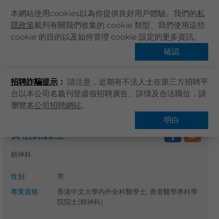
本網站使用cookies以為你提供良好用戶體驗。我們的
私
隱政策
載列有關我們收集的 cookie 類型、我們使用這些
主頁
cookie 的目的以及如何管理 cookie 設定的更多資訊。
關於卓健
確認
搜尋醫療服務
健康資訊
招聘詐騙提示
：
請注意，近期有不法人士在第三方招聘平
卓健服務
台以本公司名義刊登虛假招聘廣告。詳情及合法職位，請
卓健手機App
瀏覽
本公司招聘網站
。
主頁
搜尋醫療服務
卓健eShop
明白
黃信銘醫生
企業客戶登入
最新資訊
精神科
聯絡我們
性別
:
男
搜尋醫療服務
專業資格
:
香港中文大學內外全科醫學士, 香港醫學專科學
登記 / 登入
院院士(精神科)
立即預約