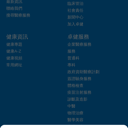
最新資訊
臨床管治
聯絡我們
社會責任
搜尋醫療服務
新聞中心
加入卓健
健康資訊
卓健服務
健康專題
企業醫療服務
健康A-Z
服務
健康視頻
普通科
常用網址
專科
政府資助醫療計劃
簽證驗身服務
體格檢查
疫苗注射服務
診斷及造影
中醫
物理治療
醫學美容
心理健康