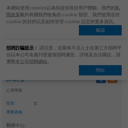
本網站使用cookies以為你提供良好用戶體驗。我們的
私
隱政策
載列有關我們收集的 cookie 類型、我們使用這些
主頁
cookie 的目的以及如何管理 cookie 設定的更多資訊。
關於卓健
確認
搜尋醫療服務
健康資訊
招聘詐騙提示
：
請注意，近期有不法人士在第三方招聘平
卓健服務
台以本公司名義刊登虛假招聘廣告。詳情及合法職位，請
卓健手機App
瀏覽
本公司招聘網站
。
主頁
搜尋醫療服務
卓健eShop
明白
譚凱瑩
企業客戶登入
最新資訊
心理學家
聯絡我們
性別
:
女
搜尋醫療服務
專業資格
:
登記 / 登入
醫療中心
:
立即預約