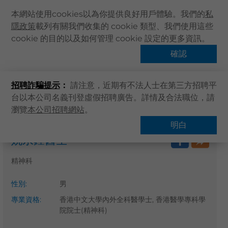
本網站使用cookies以為你提供良好用戶體驗。我們的
私
隱政策
載列有關我們收集的 cookie 類型、我們使用這些
主頁
cookie 的目的以及如何管理 cookie 設定的更多資訊。
關於卓健
確認
搜尋醫療服務
健康資訊
招聘詐騙提示
：
請注意，近期有不法人士在第三方招聘平
卓健服務
台以本公司名義刊登虛假招聘廣告。詳情及合法職位，請
卓健手機App
瀏覽
本公司招聘網站
。
主頁
搜尋醫療服務
卓健eShop
明白
姚永鏗醫生
企業客戶登入
最新資訊
精神科
聯絡我們
性別
:
男
搜尋醫療服務
專業資格
:
香港中文大學內外全科醫學士, 香港醫學專科學
登記 / 登入
院院士(精神科)
立即預約