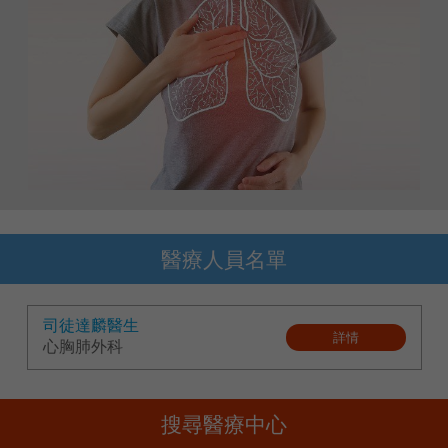
語言
卓健eShop
醫療人員名單
司徒達麟醫生
詳情
心胸肺外科
搜尋醫療中心