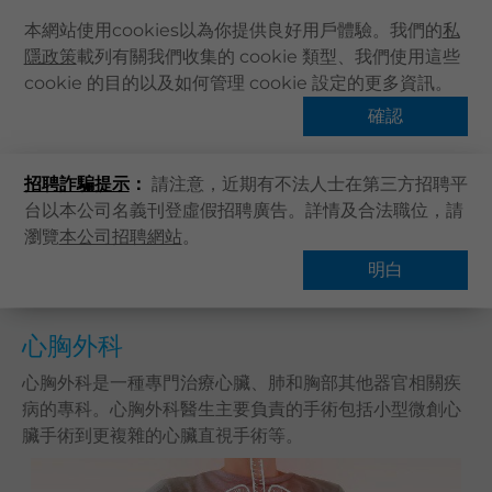
本網站使用cookies以為你提供良好用戶體驗。我們的
私
隱政策
載列有關我們收集的 cookie 類型、我們使用這些
主頁
cookie 的目的以及如何管理 cookie 設定的更多資訊。
主頁
卓健服務
專科
心胸外科
關於卓健
確認
查找服務
健康資訊
招聘詐騙提示
：
請注意，近期有不法人士在第三方招聘平
卓健服務
台以本公司名義刊登虛假招聘廣告。詳情及合法職位，請
卓健手機App
瀏覽
本公司招聘網站
。
概覽
卓健eShop
明白
企業客戶登入
最新資訊
心胸外科
聯絡我們
心胸外科是一種專門治療心臟、肺和胸部其他器官相關疾
病的專科。心胸外科醫生主要負責的手術包括小型微創心
搜尋醫療服務
臟手術到更複雜的心臟直視手術等。
登記 / 登入
立即預約