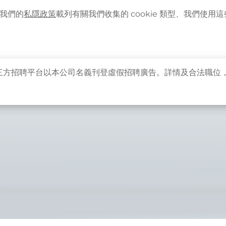
語言
企業客戶登入
最新資訊
。我們的
私隱政策
載列有關我們收集的 cookie 類型、我們使用這些 
主頁
關於卓健
健康資訊
卓健服務
卓健
三方招聘平台以本公司名義刊登虛假招聘廣告。詳情及合法職位