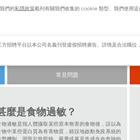
語言
企業客戶登入
最新資訊
。我們的
私隱政策
載列有關我們收集的 cookie 類型、我們使用這些 
主頁
關於卓健
健康資訊
卓健服務
卓健
三方招聘平台以本公司名義刊登虛假招聘廣告。詳情及合法職位
常見問題
甚麼是食物過敏？
食物過敏是指人體攝取某些原本無害的食物後，誤以為
食物中某些蛋白質為有害物質，錯誤地啟動免疫系統的
防禦機制，因而引致即時、嚴重或甚至造成生命危險的