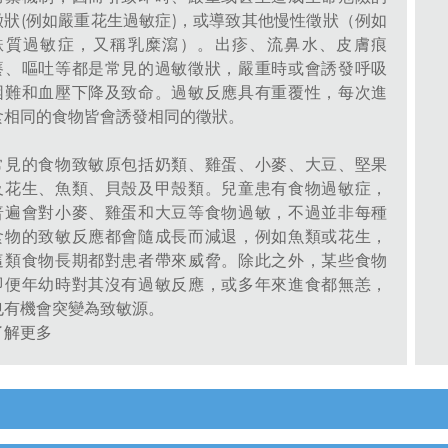
徵狀(例如嚴重花生過敏症)，或導致其他慢性徵狀（例如
麩質過敏症，又稱乳糜瀉）。出疹、流鼻水、皮膚痕
癢、嘔吐等都是常見的過敏徵狀，嚴重時或會誘發呼吸
困難和血壓下降及致命。過敏反應具有重覆性，每次進
食相同的食物皆會誘發相同的徵狀。
常見的食物致敏原包括奶類、雞蛋、小麥、大豆、堅果
及花生、魚類、貝殼及甲殼類。兒童患有食物過敏症，
普遍會對小麥、雞蛋和大豆等食物過敏，不過並非每種
食物的致敏反應都會隨成長而減退，例如魚類或花生，
這類食物長期都對患者帶來威脅。除此之外，某些食物
即便年幼時對其沒有過敏反應，或多年來進食都無恙，
也有機會突變為致敏源。
了解更多