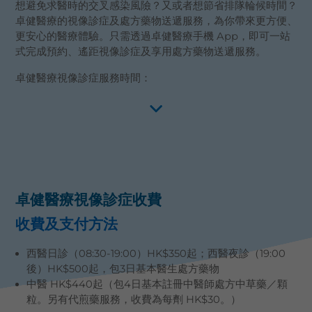
視
想避免求醫時的交叉感染風險？又或者想節省排隊輪候時間？
卓健醫療的視像診症及處方藥物送遞服務，為你帶來更方便、
簡
更安心的醫療體驗。只需透過
卓健醫療手機 App
，即可一站
式完成預約、遙距視像診症及享用處方藥物送遞服務。
立
卓健醫療視像診症服務時間：
卓健醫療視像診症收費
收費及支付方法
西醫日診（08:30-19:00）HK$350起；西醫夜診（19:00
後）HK$500起，包3日基本醫生處方藥物
中醫 HK$440起（包4日基本註冊中醫師處方中草藥／顆
粒。另有代煎藥服務，收費為每劑 HK$30。）