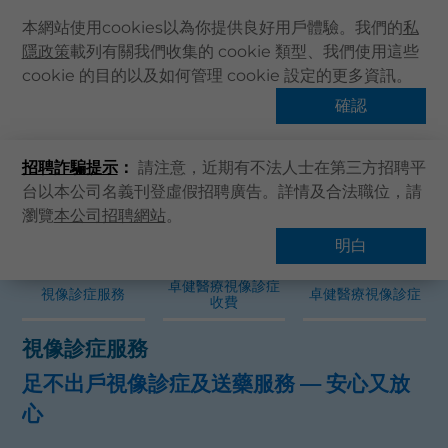
本網站使用cookies以為你提供良好用戶體驗。我們的
私
隱政策
載列有關我們收集的 cookie 類型、我們使用這些
cookie 的目的以及如何管理 cookie 設定的更多資訊。
確認
招聘詐騙提示
：
請注意，近期有不法人士在第三方招聘平
台以本公司名義刊登虛假招聘廣告。詳情及合法職位，請
瀏覽
本公司招聘網站
。
明白
卓健醫療視像診症
視像診症服務
卓健醫療視像診症
收費
視像診症服務
卓
足不出戶視像診症及送藥服務 — 安心又放
簡
心
只