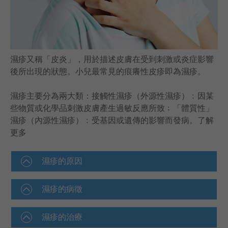
語言
卓健eShop
濕疹又稱「皮炎」，用於描述皮膚在受到刺激或炎症影響
後所出現的狀態。小兒最常見的痕癢性皮疹即為濕疹。
濕疹主要分為兩大類：接觸性濕疹（外源性濕疹）﹕因某
些物質或化學品刺激皮膚產生過敏反應所致﹔「體質性」
濕疹（內源性濕疹）﹕受基因或遺傳的影響而發病。
了解
更多
濕疹的原因
濕疹的病徵
濕疹的治療