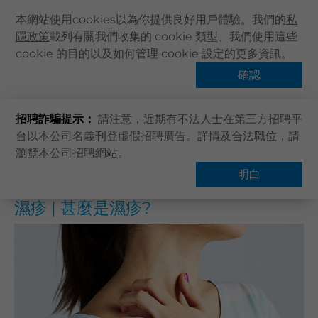
本網站使用cookies以為你提供良好用戶體驗。我們的
私
隱政策
載列有關我們收集的 cookie 類型、我們使用這些
主頁
cookie 的目的以及如何管理 cookie 設定的更多資訊。
主頁
健康資訊
健康專題
濕疹 | 甚麼是濕疹?
關於卓健
確認
熱門話題
健康資訊
招聘詐騙提示
：
請注意，近期有不法人士在第三方招聘平
卓健服務
台以本公司名義刊登虛假招聘廣告。詳情及合法職位，請
卓健手機App
瀏覽
本公司招聘網站
。
概覽
常見問題
卓健eShop
明白
企業客戶登入
濕疹 | 甚麼是濕疹?
最新資訊
聯絡我們
搜尋醫療服務
登記 / 登入
立即預約