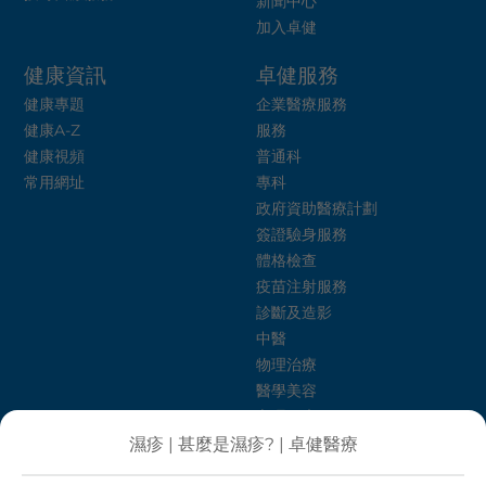
新聞中心
加入卓健
健康資訊
卓健服務
健康專題
企業醫療服務
健康A-Z
服務
健康視頻
普通科
常用網址
專科
政府資助醫療計劃
簽證驗身服務
體格檢查
疫苗注射服務
診斷及造影
中醫
物理治療
醫學美容
心理健康
卓健護理介紹所
濕疹 | 甚麼是濕疹? | 卓健醫療
飲食治療