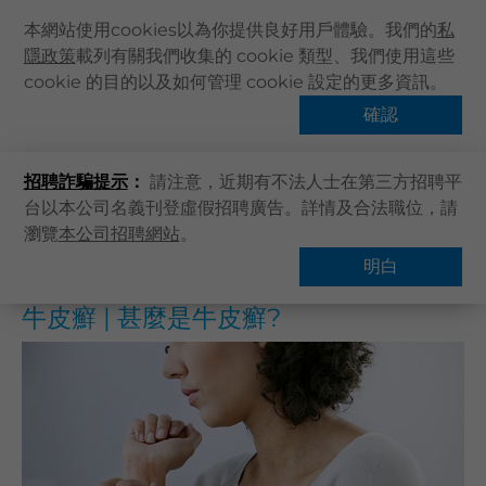
本網站使用cookies以為你提供良好用戶體驗。我們的
私
隱政策
載列有關我們收集的 cookie 類型、我們使用這些
主頁
cookie 的目的以及如何管理 cookie 設定的更多資訊。
主頁
健康資訊
健康專題
牛皮癬 | 甚麼是牛皮癬?
關於卓健
確認
熱門話題
健康資訊
招聘詐騙提示
：
請注意，近期有不法人士在第三方招聘平
卓健服務
台以本公司名義刊登虛假招聘廣告。詳情及合法職位，請
卓健手機App
瀏覽
本公司招聘網站
。
概覽
常見問題
卓健eShop
明白
企業客戶登入
牛皮癬 | 甚麼是牛皮癬?
最新資訊
聯絡我們
搜尋醫療服務
登記 / 登入
立即預約