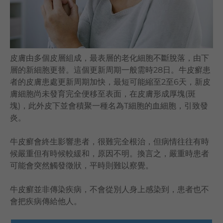
語言
卓健eShop
皮膚由多個皮層組成，最表層的老化細胞不斷脫落，由下
層的新細胞更替。這個更新周期一般需時28日。牛皮癬患
者的皮膚患處更新周期加快，最短可能縮至2至6天，新皮
膚細胞尚未發育完全便移至表面，在皮膚形成厚塊(斑
塊)，此外皮下並會積聚一種名為T細胞的血細胞，引致發
炎。
牛皮癬會終生影響患者，很難完全根治，但病情往往有時
候嚴重但有時候較緩和，原因不明。換言之，嚴重時患者
可能會突然觸發徵狀，平時則難以察覺。
牛皮癬並非傳染疾病，不會從別人身上感染到，患者也不
會把疾病傳給他人。