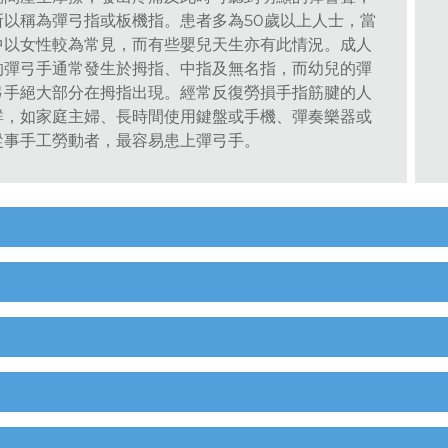
所以稱為彈弓指或板機指。患者多為50歲以上人士，當
中以女性較為常見，而有些嬰兒天生亦有此情況。成人
的彈弓手通常發生於拇指、中指及無名指，而幼兒的彈
弓手絕大部分在拇指出現。經常反復勞損手指筋腱的人
群，如家庭主婦、長時間使用鍵盤或手機、彈奏樂器或
從事手工勞動者，最容易患上彈弓手。