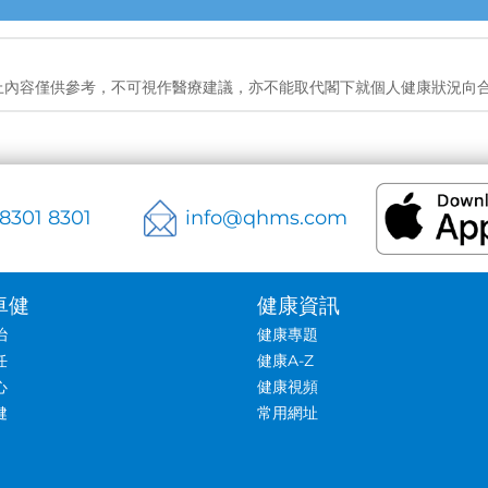
上內容僅供參考，不可視作醫療建議，亦不能取代閣下就個人健康狀況向
 8301 8301
info@qhms.com
卓健
健康資訊
治
健康專題
任
健康A-Z
心
健康視頻
健
常用網址