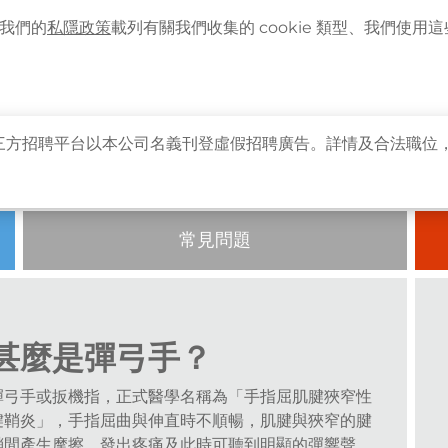
語言
企業客戶登入
最新資訊
。我們的
私隱政策
載列有關我們收集的 cookie 類型、我們使用這些 
主頁
關於卓健
健康資訊
卓健服務
卓健
弓手？
三方招聘平台以本公司名義刊登虛假招聘廣告。詳情及合法職位
常見問題
甚麼是彈弓手？
彈弓手或扳機指，正式醫學名稱為「手指屈肌腱狹窄性
腱鞘炎」，手指屈曲與伸直時不順暢，肌腱與狹窄的腱
鞘間產生摩擦，發出疼痛及此時可聽到明顯的彈響聲，